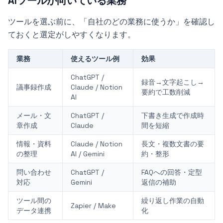
AIツールが向いている業務
ツールを選ぶ前に、「自社のどの業務に使うか」を確認し
ておくと選定がしやすくなります。
業務
使えるツール例
効果
ChatGPT /
録音→文字起こし→
議事録作成
Claude / Notion
要約で工数削減
AI
メール・文
ChatGPT /
下書き生成で作成時
章作成
Claude
間を短縮
情報・資料
Claude / Notion
長文・複数文書の要
の整理
AI / Gemini
約・整形
問い合わせ
ChatGPT /
FAQへの回答・定型
対応
Gemini
返信の補助
ツール間の
繰り返し作業の自動
Zapier / Make
データ連携
化