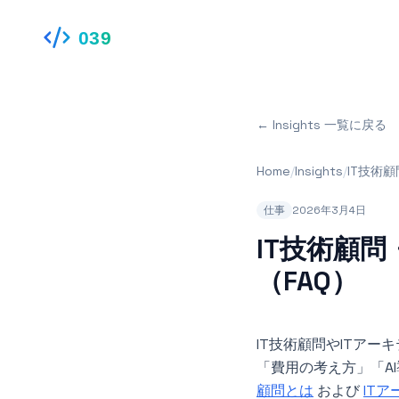
039
← Insights 一覧に戻る
Home
/
Insights
/
IT技術
（FAQ）
仕事
2026年3月4日
IT技術顧
（FAQ）
IT技術顧問やITア
「費用の考え方」「A
顧問とは
および
IT