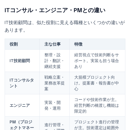
ITコンサル・エンジニア・PMとの違い
IT技術顧問は、似た役割に見える職種といくつかの違いが
あります。
役割
主な仕事
特徴
整理・設
経営視点で技術判断をサ
IT技術顧問
計・翻訳・
ポート。実装も担う場合
継続支援
あり
戦略立案・
大規模プロジェクト向
ITコンサルタ
業務改革提
け。提案書・報告書が中
ント
案
心
コードや技術作業が主。
実装・開
エンジニア
経営判断の橋渡し機能は
発・運用
限定的
PM（プロジ
プロジェクト進行の管理
進行管理・
ェクトマネー
が主。技術選定は範囲外